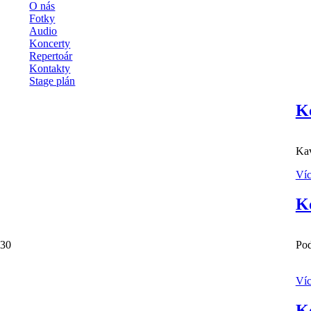
O nás
Fotky
Audio
Koncerty
Repertoár
Kontakty
Stage plán
K
Kav
Ví
Ko
9:30
Pod
Ví
K