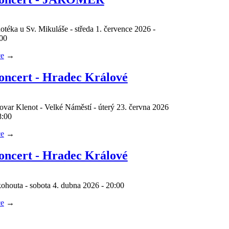
otéka u Sv. Mikuláše - středa 1. července 2026 -
:00
ce
→
oncert - Hradec Králové
ovar Klenot - Velké Náměstí - úterý 23. června 2026
18:00
ce
→
oncert - Hradec Králové
ohouta - sobota 4. dubna 2026 - 20:00
ce
→