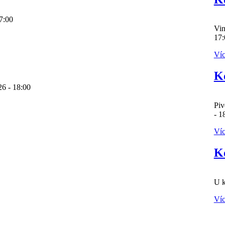
 17:00
Vin
17
Ví
K
026 - 18:00
Piv
- 
Ví
K
U k
Ví