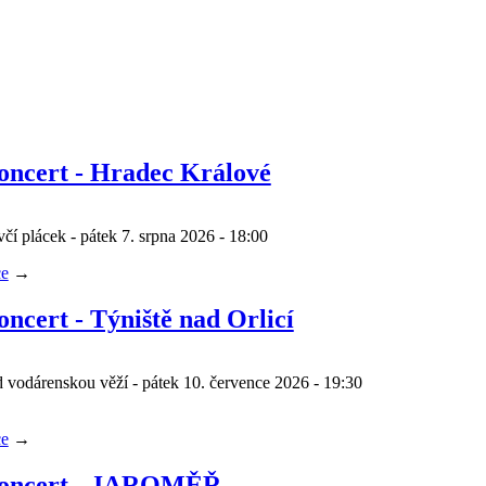
oncert - Hradec Králové
čí plácek - pátek 7. srpna 2026 - 18:00
ce
→
ncert - Týniště nad Orlicí
 vodárenskou věží - pátek 10. července 2026 - 19:30
ce
→
oncert - JAROMĚŘ